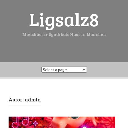
Skip
to
Ligsalz8
content
Mietshäuser Syndikats Haus in München
Autor:
admin