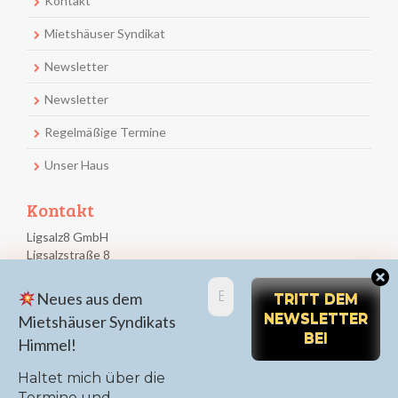
Kontakt
Mietshäuser Syndikat
Newsletter
Newsletter
Regelmäßige Termine
Unser Haus
Kontakt
Ligsalz8 GmbH
Ligsalzstraße 8
80339 München
E-
Neues aus dem
Impressum
Mail-
Adresse
Mietshäuser Syndikats
Meta
*
Himmel!
Anmelden
Haltet mich über die
Termine und